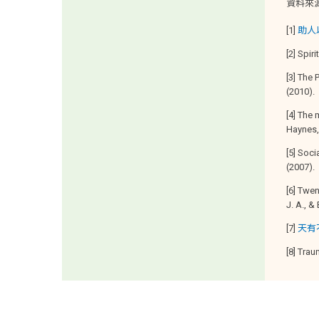
資料來
[1]
助人
[2] Spir
[3] The 
(2010).
[4] The 
Haynes, 
[5] Soci
(2007).
[6] Twe
J. A., &
[7]
天有
[8] Tra