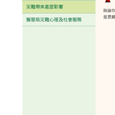
災難帶來甚麼影響
無論你
是更
醫管局災難心理及社會服務
靈性方面
危險訊號:
極度沮喪
深感絕望
無助
心緒不寧
與身邊一切產生疏離感
質疑自己的信仰
出現傷害他人和自己的念頭