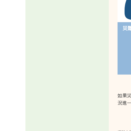
災
如果
況進