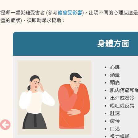
是哪一類災難受害者 (參考
誰會受影響
)，出現不同的心理反應是
嚴重的症狀)，須即時尋求協助：
身體方面
心跳
頭暈
頭痛
肌肉疼痛和
出汗或發冷
嘔吐或反胃
肚瀉
疲倦
口渴
視力模糊