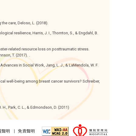
 the care, Deloso, L. (2018).
gical resilience, Harris, J. I., Thornton, S., & Engdahl, B.
aster-related resource loss on posttraumatic stress.
hnson, T. (2017). .
. Advances in Social Work, Jang, L. J., & LaMendola, W. F.
ical well-being among breast cancer survivors? Schreiber,
 H., Park, C. L., & Edmondson, D. (2011)
權聲明
免責聲明