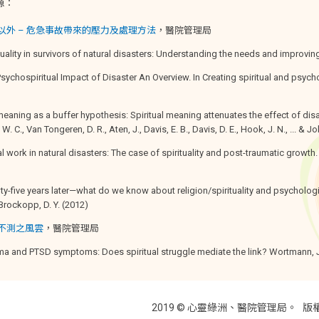
源：
以外 – 危急事故帶來的壓力及處理方法
，醫院管理局
ituality in survivors of natural disasters: Understanding the needs and improving
Psychospiritual Impact of Disaster An Overview. In Creating spiritual and psycholo
meaning as a buffer hypothesis: Spiritual meaning attenuates the effect of dis
W. C., Van Tongeren, D. R., Aten, J., Davis, E. B., Davis, D. E., Hook, J. N., ... & Jo
al work in natural disasters: The case of spirituality and post-traumatic growth
nty-five years later—what do we know about religion/spirituality and psycholog
 Brockopp, D. Y. (2012)
不測之風雲
，醫院管理局
uma and PTSD symptoms: Does spiritual struggle mediate the link? Wortmann, J.
2019 © 心靈綠洲、醫院管理局。
版