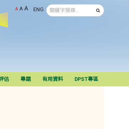
A
A
ENG
A
確認搜尋
評估
專題
有用資料
DPST專區