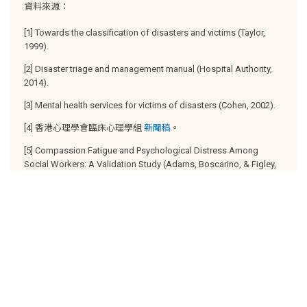
資料來源：
[1] Towards the classification of disasters and victims (Taylor,
1999).
[2] Disaster triage and management manual (Hospital Authority,
2014).
[3] Mental health services for victims of disasters (Cohen, 2002).
[4] 香港心理學會臨床心理學組
新聞稿
。
[5] Compassion Fatigue and Psychological Distress Among
Social Workers: A Validation Study (Adams, Boscarino, & Figley,
2006).
[6]
Compassion Fatigue
, Psychology Today.
[7] Mental health reactions after disaster (National Center for
PTSD, 2010).
2019 © 心靈綠洲、醫院管理局。
版權聲明
免責聲明