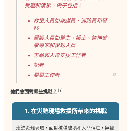
受壓和疲累，例子包括：
救援人員如救護員、消防員和警
察
醫護人員如醫生、護士、精神健
康專家和後勤人員
志願和人道支援工作者
記者
屬靈工作者
[2]
他們會面對哪些挑戰？
1. 在災難現場救援所帶來的挑戰
走進災難現場，面對種種破壞和人命傷亡，無論
當