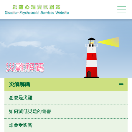
災難解碼
災解解碼
甚麼是災難
如何減低災難的傷害
誰會受影響