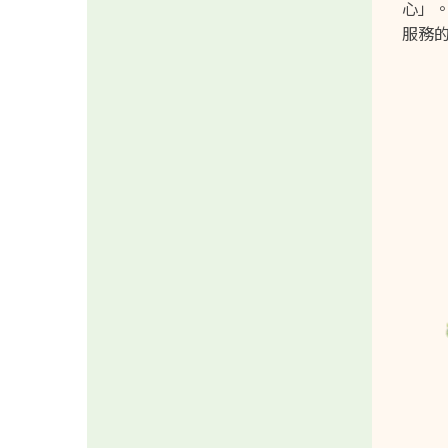
心」
服務