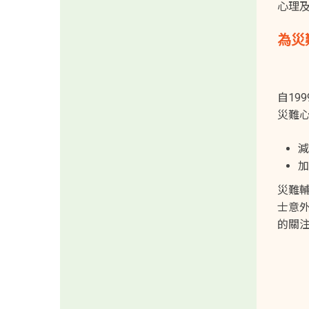
心理
為災
自19
災難
減
加
災難輔
士意
的關