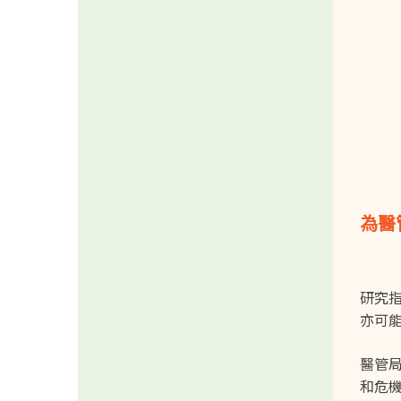
為醫
研究
亦可
醫管
和危機