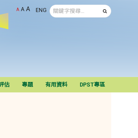
A
A
ENG
A
確認搜尋
評估
專題
有用資料
DPST專區