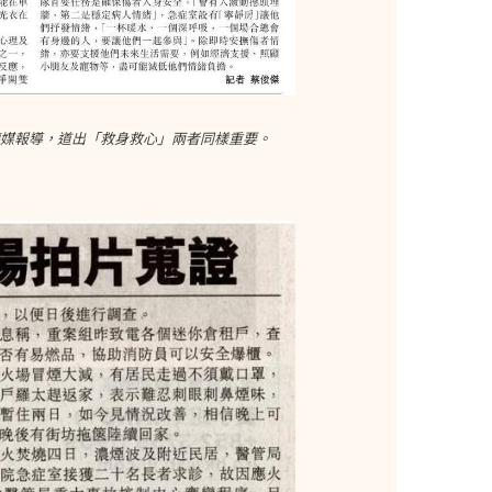
傳媒報導，道出「救身救心」兩者同樣重要。