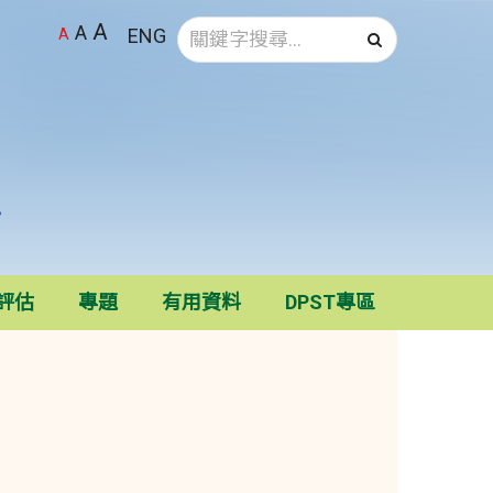
A
A
ENG
A
確認搜尋
評估
專題
有用資料
DPST專區