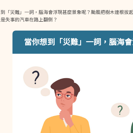
想到「災難」一詞，腦海會浮現甚麼景象呢？颱風把樹木連根拔
還是失事的汽車在路上翻側？
當你想到「災難」一詞，腦海會