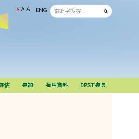
A
A
ENG
A
確認搜尋
評估
專題
有用資料
DPST專區