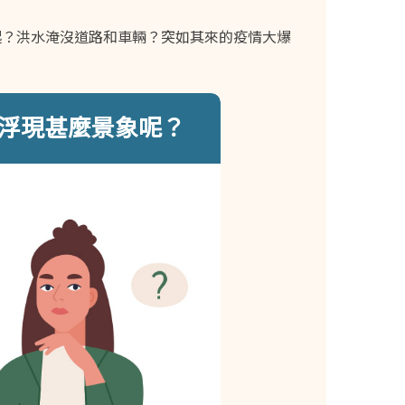
起？洪水淹沒道路和車輛？突如其來的疫情大爆
浮現甚麼景象呢？