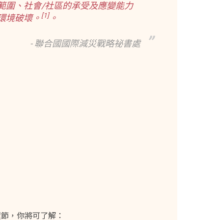
範圍、社會/社區的承受及應變能力
[
1]
環境破壞。
。
- 聯合國國際減災戰略祕書處
環節，你將可了解：