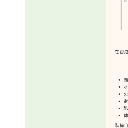
在香
颱
水
火
雷
酷
傳
裝備